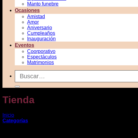
Manto funebre
Ocasiones
Amistad
Amor
Aniversario
Cumpleaños
Inauguración
Eventos
Coorporativo
Espectáculos
Matrimonios
Buscar
por:
Tienda
Inicio
/
Tienda
Categorías
Mostrando 1–12 de 259 resultados