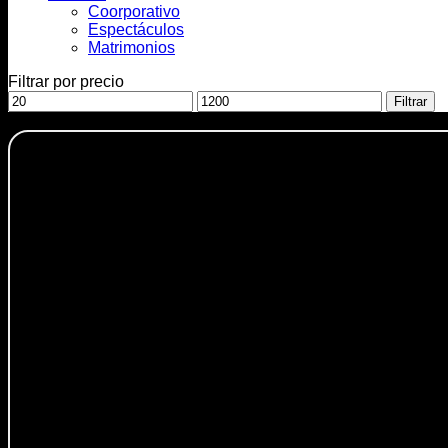
Coorporativo
Espectáculos
Matrimonios
Filtrar por precio
Precio
Precio
Filtrar
mínimo
máximo
-18%