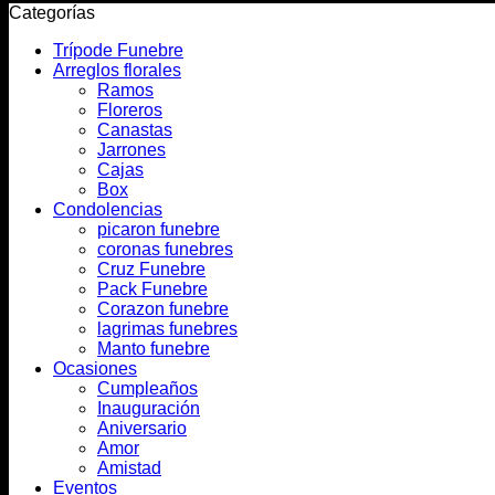
Categorías
Trípode Funebre
Arreglos florales
Ramos
Floreros
Canastas
Jarrones
Cajas
Box
Condolencias
picaron funebre
coronas funebres
Cruz Funebre
Pack Funebre
Corazon funebre
lagrimas funebres
Manto funebre
Ocasiones
Cumpleaños
Inauguración
Aniversario
Amor
Amistad
Eventos