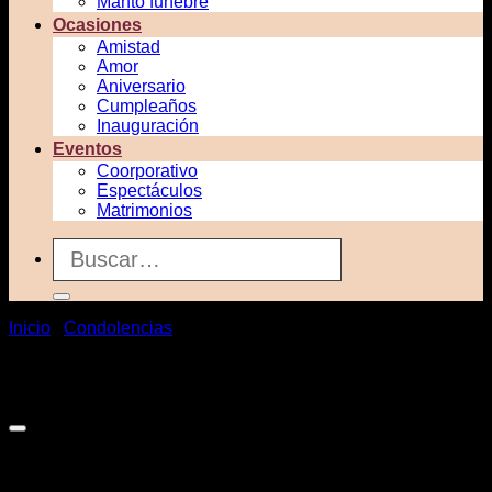
Manto funebre
Ocasiones
Amistad
Amor
Aniversario
Cumpleaños
Inauguración
Eventos
Coorporativo
Espectáculos
Matrimonios
Buscar
por:
Inicio
/
Condolencias