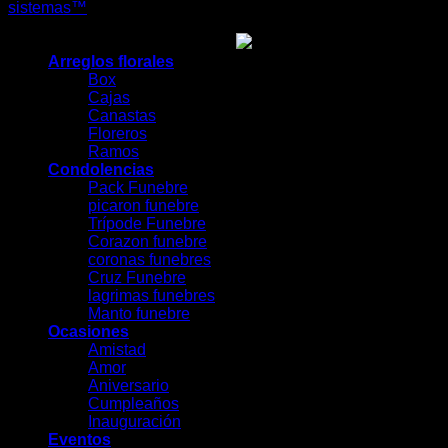
sistemas™
Arreglos florales
Box
Cajas
Canastas
Floreros
Ramos
Condolencias
Pack Funebre
picaron funebre
Trípode Funebre
Corazon funebre
coronas funebres
Cruz Funebre
lagrimas funebres
Manto funebre
Ocasiones
Amistad
Amor
Aniversario
Cumpleaños
Inauguración
Eventos