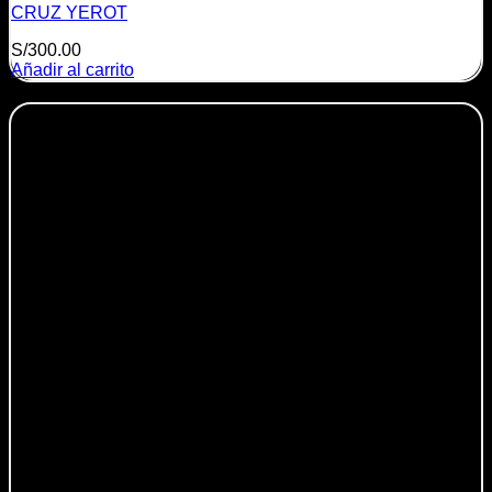
CRUZ YEROT
S/
300.00
Añadir al carrito
-25%