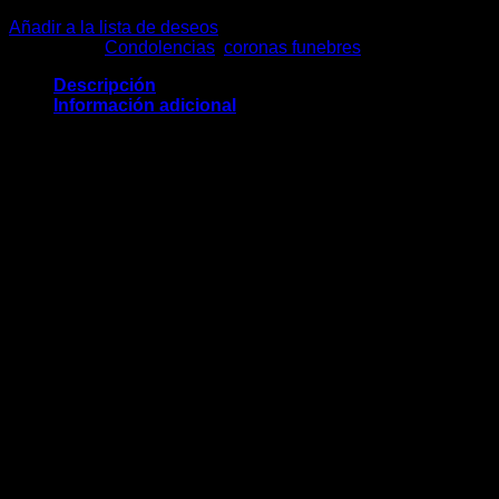
Añadir a la lista de deseos
Categorías:
Condolencias
,
coronas funebres
Descripción
Información adicional
CORONA FÚNEBRE MEDIA LUNA EN
PARANTE DE FIERRO CON POMPO, ROSAS
BLANCAS, ARAÑITA, GRACENIA, LILIUM
BLANCO Y FOLLAJE FINO
Las flores de estacion que no estan en
temporada seran sustituidas.
*Tarjeta impresa con logo según el cliente
proporcione
**El color de las flores puede variar dependiendo
del cliente y con previo aviso
CORONA FÚNEBRE EXTRA GRANDE, CORONA
Tipo
FÚNEBRE GRANDE