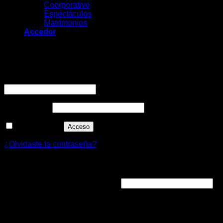
Coorporativo
Espectáculos
Matrimonios
Acceder
Acceder
Nombre de usuario o correo electrónico
*
Contraseña
*
Recuérdame
Acceso
¿Olvidaste la contraseña?
Registrarse
Dirección de correo electrónico
*
Se enviará un enlace a tu dirección de correo electrónico
para establecer una nueva contraseña.