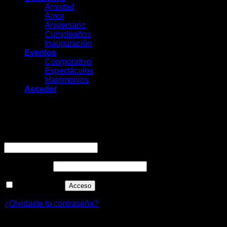
Amistad
Amor
Aniversario
Cumpleaños
Inauguración
Eventos
Coorporativo
Espectáculos
Matrimonios
Acceder
Acceder
Nombre de usuario o correo electrónico
*
Contraseña
*
Recuérdame
Acceso
¿Olvidaste la contraseña?
Registrarse