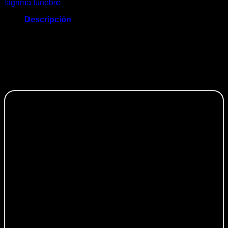
lagrima funebre
Descripción
LAGRIMA DE ROSAS, HORTENCIA DE VIVERO,
GLADIOLO, MONTECASINO, LILIUM , GRACENIA Y
FOLLAJE FINO
Productos relacionados