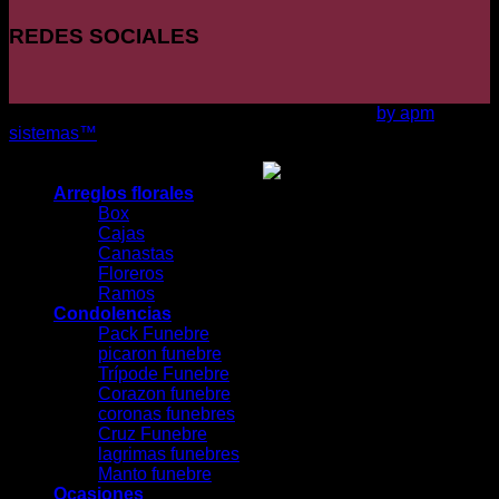
REDES SOCIALES
Copyright 2026 ©
LA CASA DE LAS ROSAS
by apm
sistemas™
Arreglos florales
Box
Cajas
Canastas
Floreros
Ramos
Condolencias
Pack Funebre
picaron funebre
Trípode Funebre
Corazon funebre
coronas funebres
Cruz Funebre
lagrimas funebres
Manto funebre
Ocasiones