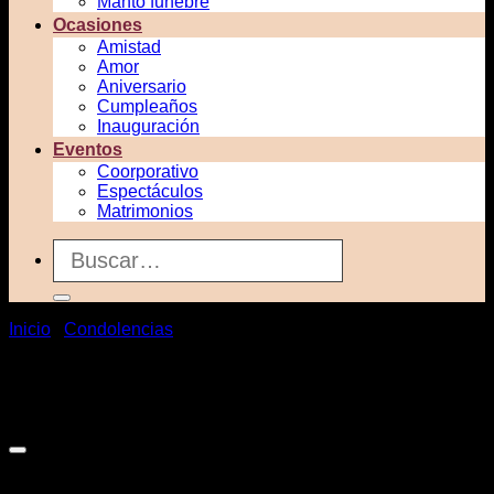
Manto funebre
Ocasiones
Amistad
Amor
Aniversario
Cumpleaños
Inauguración
Eventos
Coorporativo
Espectáculos
Matrimonios
Buscar
por:
Inicio
/
Condolencias
-17%