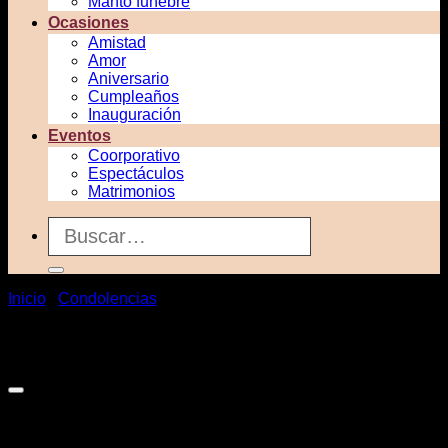
Manto funebre
Ocasiones
Amistad
Amor
Aniversario
Cumpleaños
Inauguración
Eventos
Coorporativo
Espectáculos
Matrimonios
Buscar
por:
Inicio
/
Condolencias