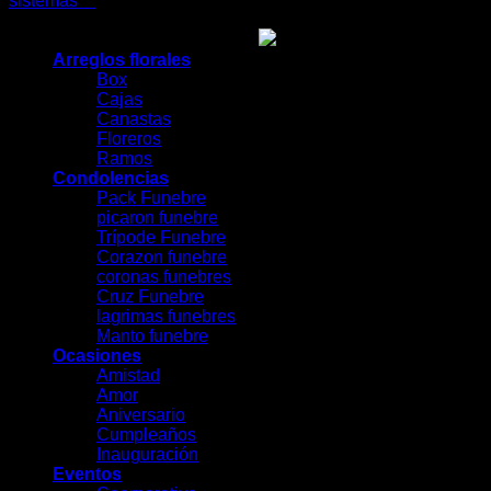
sistemas™
Arreglos florales
Box
Cajas
Canastas
Floreros
Ramos
Condolencias
Pack Funebre
picaron funebre
Trípode Funebre
Corazon funebre
coronas funebres
Cruz Funebre
lagrimas funebres
Manto funebre
Ocasiones
Amistad
Amor
Aniversario
Cumpleaños
Inauguración
Eventos