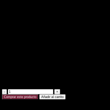
CORONA TRIPODE
GIRASOL NICKY
S/
380.00
CORONA EN PARANTE DE FIERRO, ROSAS,
GIRASOLES, ROSAS, CARTUCHO, GLADIOLO,
GRACENIA Y FOLLAJE FINO.
Las flores de estacion que no estan en temporada seran
sustituidas.
*Tarjeta impresa con logo según el cliente proporcione
**El color de las flores puede variar dependiendo del cliente
y con previo aviso
**No incluye IGV
CORONA
TRIPODE
Comprar este producto
Añadir al carrito
GIRASOL
NICKY
cantidad