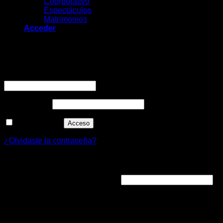
Coorporativo
Espectáculos
Matrimonios
Acceder
Acceder
Nombre de usuario o correo electrónico
*
Contraseña
*
Recuérdame
Acceso
¿Olvidaste la contraseña?
Registrarse
Dirección de correo electrónico
*
Se enviará un enlace a tu dirección de correo electrónico
para establecer una nueva contraseña.