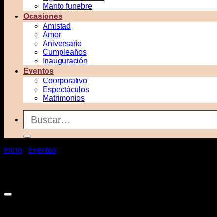
Manto funebre
Ocasiones
Amistad
Amor
Aniversario
Cumpleaños
Inauguración
Eventos
Coorporativo
Espectáculos
Matrimonios
Buscar
por:
Inicio
/
Eventos