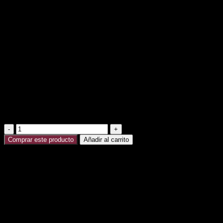
BOUQUET MITZI
S/
180.00
BOUQUET DE ROSAS DE COLORES, SILVER DOLAR, VER
• INCLUYE BOTONIER
Las flores de estacion que no estan en temporada seran sustit
**El color de las flores puede variar dependiendo del cliente y
**No incluye IGV
BOUQUET
MITZI
Comprar este producto
Añadir al carrito
cantidad